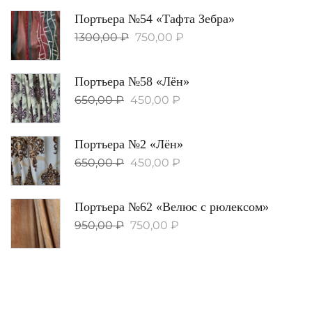
Портьера №54 «Тафта Зебра»
1300,00
₽
750,00
₽
Портьера №58 «Лён»
650,00
₽
450,00
₽
Портьера №2 «Лён»
650,00
₽
450,00
₽
Портьера №62 «Велюс с рюлексом»
950,00
₽
750,00
₽