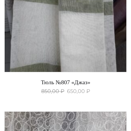
Тюль №807 «Джаз»
850,00
₽
650,00
₽