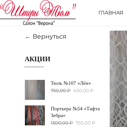
ГЛАВНАЯ
← Вернуться
АКЦИИ
Тюль №107 «Лён»
750,00
₽
450,00
₽
Портьера №54 «Тафта
Зебра»
1300,00
₽
750,00
₽