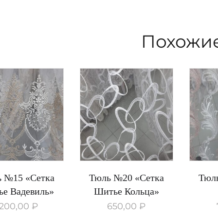
Похожи
 №15 «Сетка
Тюль №20 «Сетка
Тюл
е Вадевиль»
Шитье Кольца»
1200,00
₽
650,00
₽