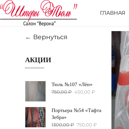
ГЛАВНАЯ
← Вернуться
АКЦИИ
Тюль №107 «Лён»
750,00
₽
450,00
₽
Портьера №54 «Тафта
Зебра»
1300,00
₽
750,00
₽