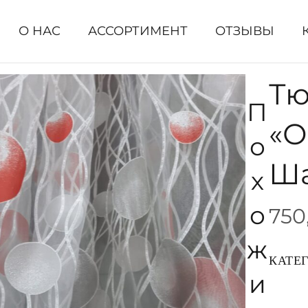
О НАС
АССОРТИМЕНТ
ОТЗЫВЫ
Тю
П
«О
О
Ш
Х
О
750
Ж
КАТЕ
И