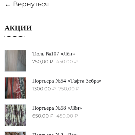
← Вернуться
АКЦИИ
Тюль №107 «Лён»
750,00
₽
450,00
₽
Портьера №54 «Тафта Зебра»
1300,00
₽
750,00
₽
Портьера №58 «Лён»
650,00
₽
450,00
₽
Портьера №2 «Лён»