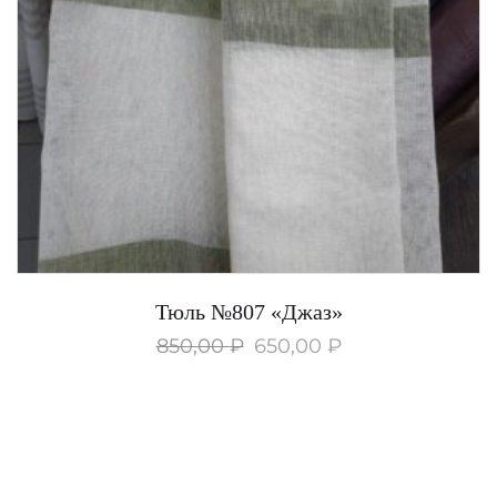
Тюль №807 «Джаз»
850,00
₽
650,00
₽