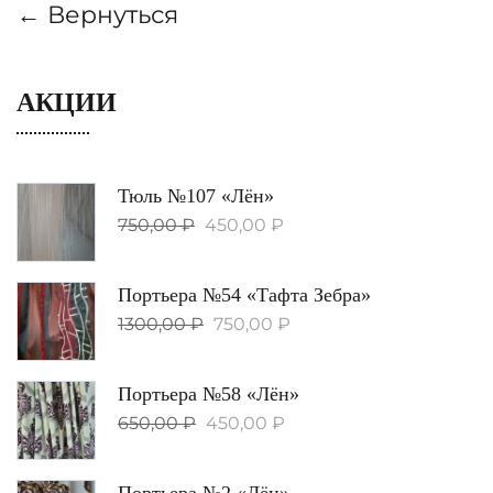
← Вернуться
АКЦИИ
Тюль №107 «Лён»
750,00
₽
450,00
₽
Портьера №54 «Тафта Зебра»
1300,00
₽
750,00
₽
Портьера №58 «Лён»
650,00
₽
450,00
₽
Портьера №2 «Лён»