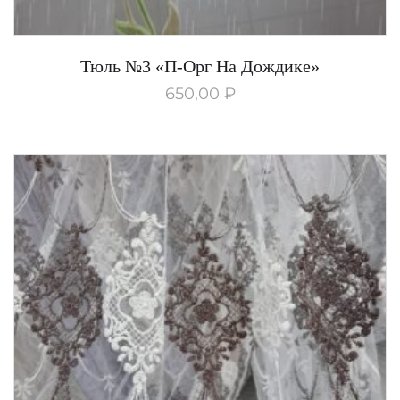
Тюль №3 «П-Орг На Дождике»
650,00
₽