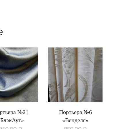
е
ртьера №21
Портьера №6
«БлэкАут»
«Венделя»