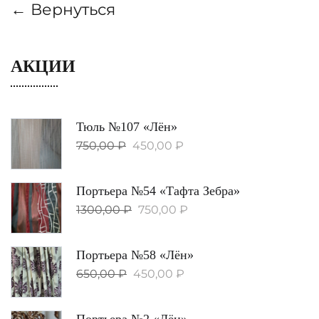
← Вернуться
АКЦИИ
Тюль №107 «Лён»
750,00
₽
450,00
₽
Портьера №54 «Тафта Зебра»
1300,00
₽
750,00
₽
Портьера №58 «Лён»
650,00
₽
450,00
₽
Портьера №2 «Лён»