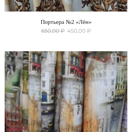
Портьера №2 «Лён»
650,00
₽
450,00
₽