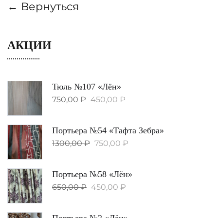
← Вернуться
АКЦИИ
Тюль №107 «Лён»
750,00
₽
450,00
₽
Портьера №54 «Тафта Зебра»
1300,00
₽
750,00
₽
Портьера №58 «Лён»
650,00
₽
450,00
₽
Портьера №2 «Лён»