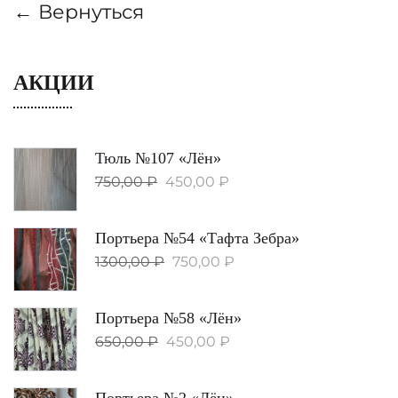
← Вернуться
АКЦИИ
Тюль №107 «Лён»
750,00
₽
450,00
₽
Портьера №54 «Тафта Зебра»
1300,00
₽
750,00
₽
Портьера №58 «Лён»
650,00
₽
450,00
₽
Портьера №2 «Лён»