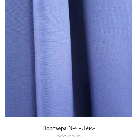
Портьера №4 «Лён»