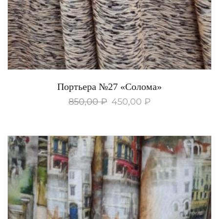
Портьера №27 «Солома»
850,00
₽
450,00
₽