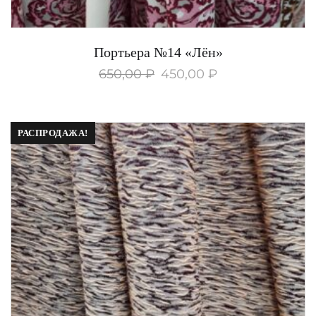
Портьера №14 «Лён»
650,00
₽
450,00
₽
РАСПРОДАЖА!